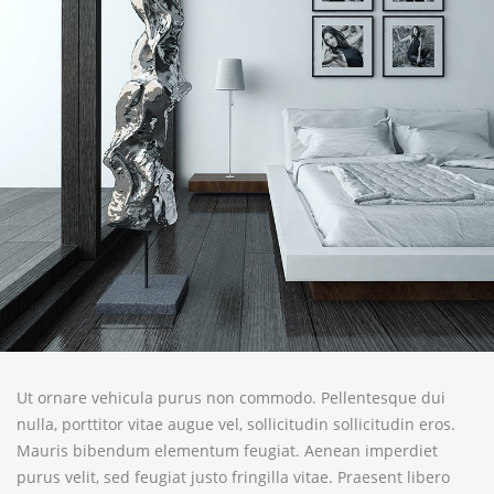
Ut ornare vehicula purus non commodo. Pellentesque dui
nulla, porttitor vitae augue vel, sollicitudin sollicitudin eros.
Mauris bibendum elementum feugiat. Aenean imperdiet
purus velit, sed feugiat justo fringilla vitae. Praesent libero